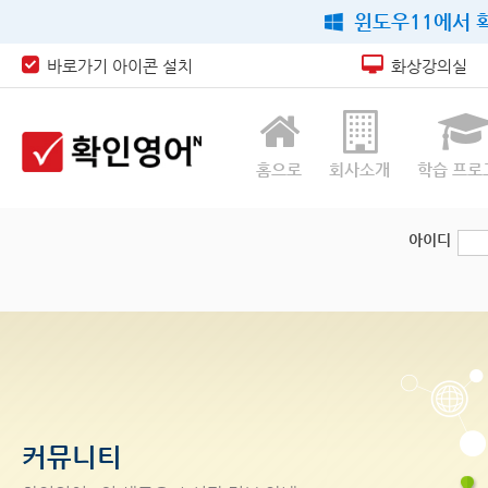
윈도우11에서 확
바로가기 아이콘 설치
화상강의실
홈으로
회사소개
학습 프로
아이디
커뮤니티