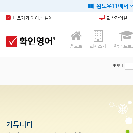
윈도우11에서 확
바로가기 아이콘 설치
화상강의실
홈으로
회사소개
학습 프로
아이디
커뮤니티