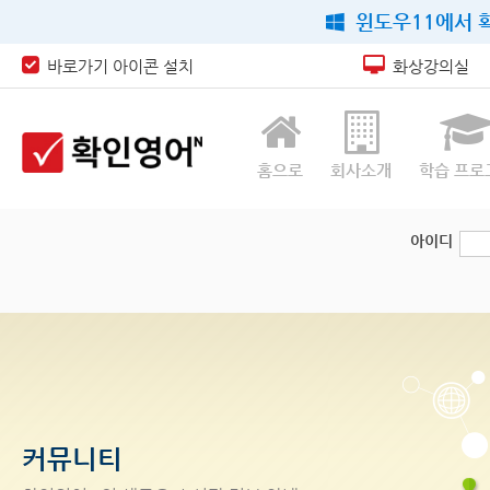
윈도우11에서 확
바로가기 아이콘 설치
화상강의실
홈으로
회사소개
학습 프로
아이디
커뮤니티