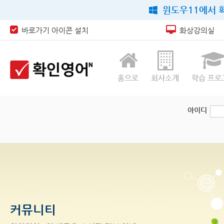
윈도우11에서 확
바로가기 아이콘 설치
화상강의실
홈으로
회사소개
학습 프로
아이디
커뮤니티