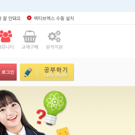
 잘 안돼요
엑티브엑스 수동 설치
커뮤니티
교재구매
원격지원