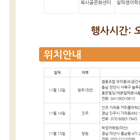
복사골문화센터
알파영어학
행사시간: 오
위치안내
일자
지역
협동조합 우리동네(공간
충남 천안시 서북구 늘푸른
11월 13일
청주/천안
홍은빌딩(세븐일레븐)4
전화: 041)903-0615
진주 가좌동 커피플라워[
11월 14일
진주
경남 진주시 가좌동492-
전화: 070-8885-7845
박정어학원(마산)
11월 15일
창원
경남 마산시 월남동 4가 2
전화: 055-222-0599