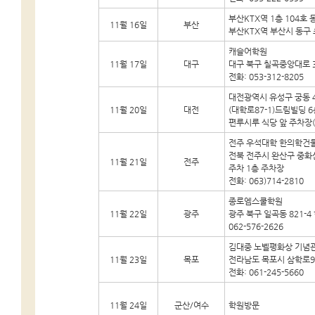
부산KTX역 1층 104호
11월 16일
부산
부산KTX역 부산시 동구 초
캐슬어학원
11월 17일
대구
대구 북구 칠곡중앙대로 3
전화: 053-312-8205
대전광역시 유성구 궁동 4
11월 20일
대전
(대학로87-1)드림빌딩 
편루시루 식당 앞 주차장(옆 
전주 우석대학 한의학건물
전북 전주시 완산구 중화산
11월 21일
전주
주차 1층 주차장
전화: 063)714-2810
종로엠스쿨학원
11월 22일
광주
광주 북구 일곡동 821-4
062-576-2626
김대중 노벨평화상 기념
11월 23일
목포
전라남도 목포시 삼학로92
전화: 061-245-5660
11월 24일
군산/여수
학원방문