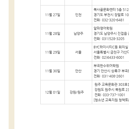
복사골문화쎈터 5층 51
11월 27일
인천
경기도 부천시 장말로 107 
전화: 032-320-6481
알파영어학원
11월 28일
남양주
경기도 남양주시 진접읍 금
전화: 031)528-3205
BYC하이시티C동 회의실 
11월 29일
서울
서울특별시 금천구 가산디
전화: 02)6433-6001
부곡한수위어학원
11월 30일
안산
경기 안산시 상록구 부곡동 
전화: 031-408-2601
원주 교육문화관 303호
강원도 원주시 북
12월 01일
강원/원주
전화: 033-737-1001
[청소년 교육지