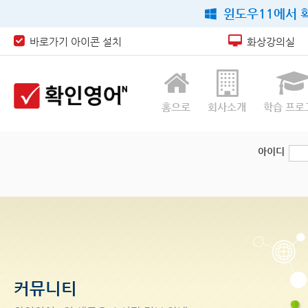
윈도우11에서 확
바로가기 아이콘 설치
화상강의실
홈으로
회사소개
학습 프로
아이디
커뮤니티