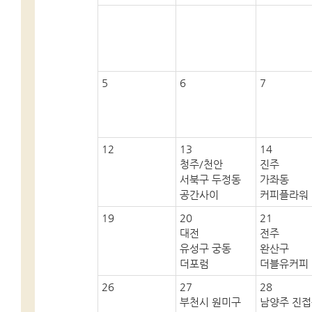
5
6
7
12
13
14
청주/천안
진주
서북구 두정동
가좌동
공간사이
커피플라워
19
20
21
대전
전주
유성구 궁동
완산구
더포럼
더블유커피
26
27
28
부천시 원미구
남양주 진