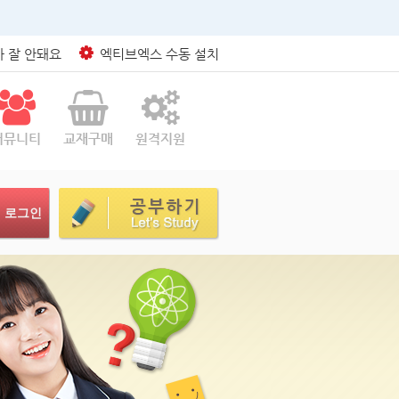
 잘 안돼요
엑티브엑스 수동 설치
커뮤니티
교재구매
원격지원