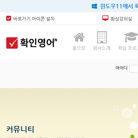
윈도우11에서 확
바로가기 아이콘 설치
화상강의실
홈으로
회사소개
학습 프로
아이디
커뮤니티