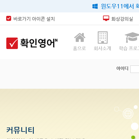
윈도우11에서 확
바로가기 아이콘 설치
화상강의실
홈으로
회사소개
학습 프로
아이디
커뮤니티