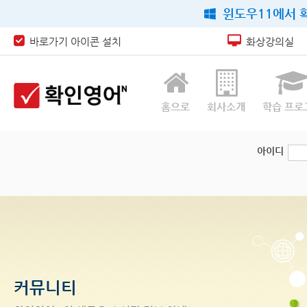
윈도우11에서 확
바로가기 아이콘 설치
화상강의실
홈으로
회사소개
학습 프로
아이디
커뮤니티