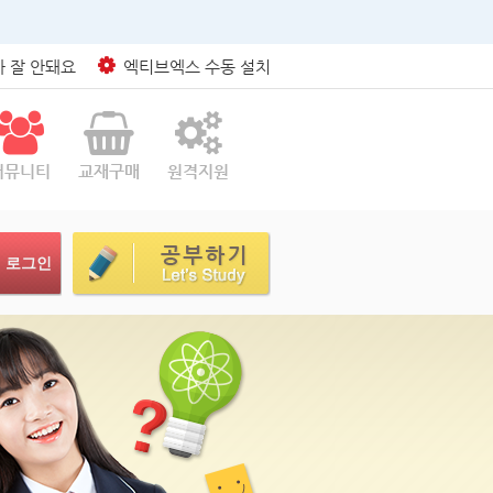
 잘 안돼요
엑티브엑스 수동 설치
커뮤니티
교재구매
원격지원