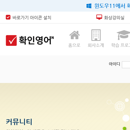
윈도우11에서 확
바로가기 아이콘 설치
화상강의실
홈으로
회사소개
학습 프로
아이디
커뮤니티