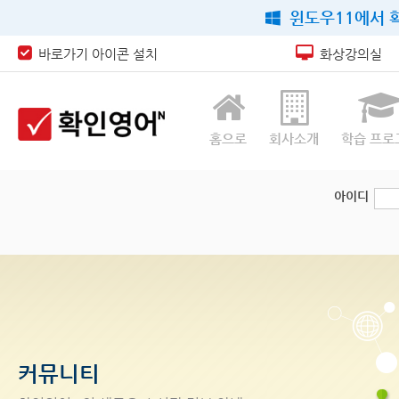
윈도우11에서 확
바로가기 아이콘 설치
화상강의실
홈으로
회사소개
학습 프로
아이디
커뮤니티