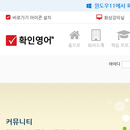
윈도우11에서 확
바로가기 아이콘 설치
화상강의실
홈으로
회사소개
학습 프로
아이디
커뮤니티