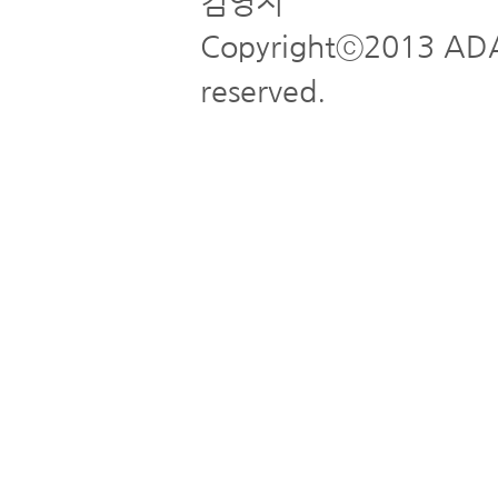
김영지
Copyrightⓒ2013 ADA
reserved.