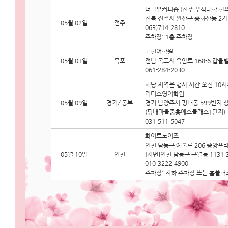
더블유커피숍 (전주 우석대학 한의
전북 전주시 완산구 중화산동 2가 
05월 02일
전주
063)714-2810
주차장: 1층 주차장
표현어학원
05월 03일
목포
전남 목포시 옥암로 168-6 갑을
061-284-2030
해당 지역은 행사 시간 오전 10
리더스영어학원
05월 09일
경기 ⁄ 동부
경기 남양주시 평내동 599번지 상
(평내마을중흥에스클래스1단지)
031-511-5047
화이트노이즈
인천 남동구 예술로 206 중앙프라
05월 10일
인천
[지번]인천 남동구 구월동 1131-
010-3222-4900
주차장: 지하 주차장 또는 홈플