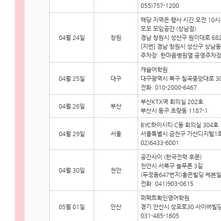
055)757-1200
해당 지역은 행사 시간 오전 10
모모 모임공간 (상남점)
04월 24일
창원
경남 창원시 성산구 원이대로 68
[지번] 경남 창원시 성산구 상남동 
주차장: 한마음병원옆 공영주차장 전화
캐슬어학원
04월 25일
대구
대구광역시 북구 칠곡중앙대로 30
전화: 010-2000-6467
부산KTX역 회의실 202호
04월 26일
부산
부산시 동구 초량동 1187-1
BYC하이시티 C동 회의실 304호
04월 29일
서울
서울특별시 금천구 가산디지털1로
02)6433-6001
공간사이 (한국전력 후문)
천안시 서북구 늘푸른 3길
04월 30일
천안
(두정동647번지)홍은빌딩 쎄븐일
전화: 041)903-0615
퍼팩트확인영어학원
05월 01일
안산
경기 안산시 성포로30 사이버빌딩
031-485-1605