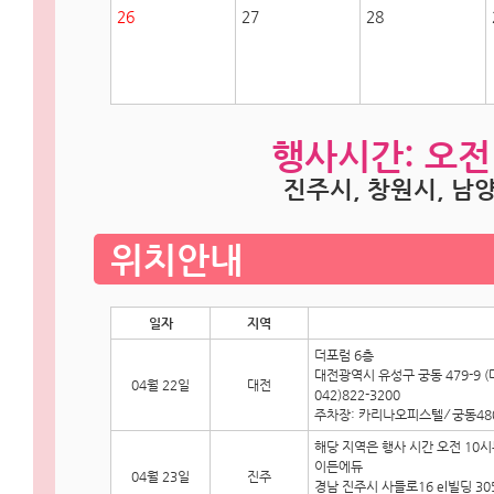
26
27
28
행사시간: 오전 
진주시, 창원시, 남양주
위치안내
일자
지역
더포럼 6층
대전광역시 유성구 궁동 479-9 (
04월 22일
대전
042)822-3200
주차장: 카리나오피스텔 ⁄ 궁동48
해당 지역은 행사 시간 오전 10
이든에듀
04월 23일
진주
경남 진주시 사들로16 el빌딩 30