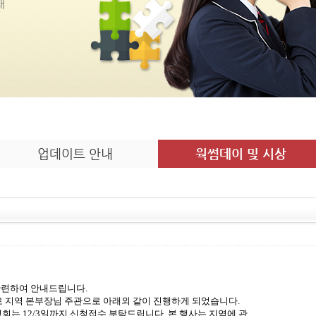
내
업데이트 안내
웍썸데이 및 시상
관련하여
안내드립니다
.
로 지역 본부장님
주
관
으로
아래외
같이 진행하게
되었습니다
.
명회는
12/3
일까지 신청접수
부탁드립니다
.
본 행사는 지역에
관