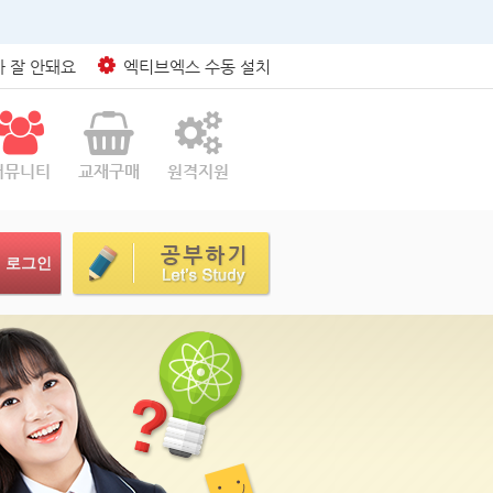
 잘 안돼요
엑티브엑스 수동 설치
커뮤니티
교재구매
원격지원