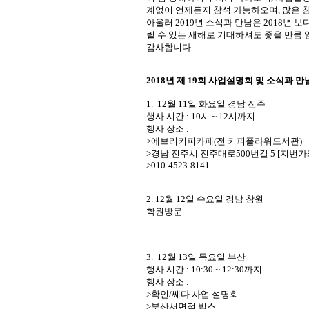
계없이 언제든지 참석 가능하오며
,
많은 
아울러
2019
년 소식과 만남은
2018
년 보
릴 수 있는 새해로 기대하셔도 좋을 만큼
감사합니다
.
2018년 제 19회 사업설명회 및 소식과 
1. 12월 11일 화요일 경남 진주
행사 시간 : 10시 ~ 12시까지
행사 장소 :
>에브리커피카페(전 커피플라워도서관)
>경남 진주시 진주대로500번길 5 [지번가좌동
>010-4523-8141
2. 12월 12일 수요일 경남 창원
학원방문
3. 12월 13일 목요일 부산
행사 시간 : 10:30 ~ 12:30까지
행사 장소 :
>확인/쎄다 사업 설명회
>부산서면점 빕스