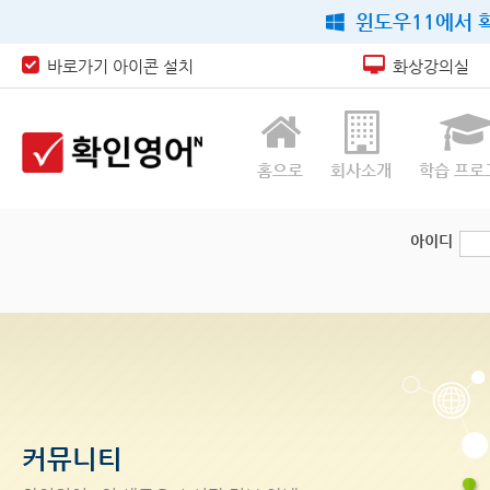
윈도우11에서 확
바로가기 아이콘 설치
화상강의실
홈으로
회사소개
학습 프로
아이디
커뮤니티