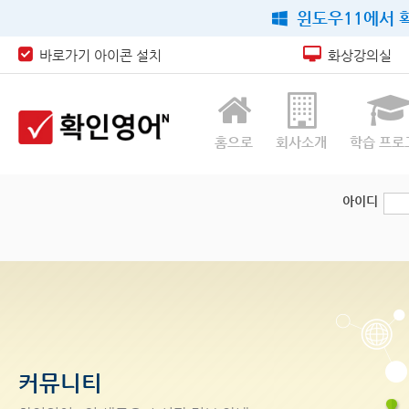
윈도우11에서 확
바로가기 아이콘 설치
화상강의실
홈으로
회사소개
학습 프로
아이디
커뮤니티