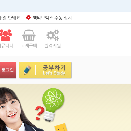
 잘 안돼요
엑티브엑스 수동 설치
커뮤니티
교재구매
원격지원