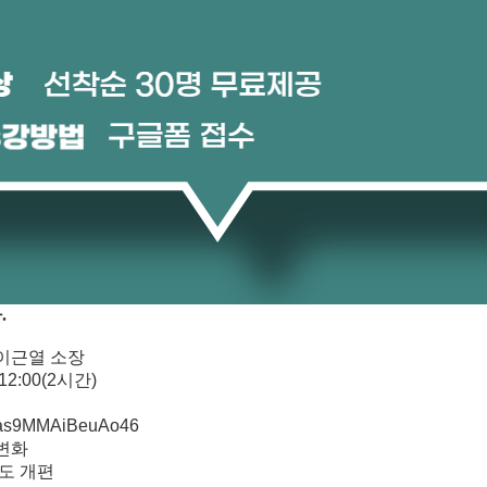
.
이근열 소장
12:00(2시간)
VNas9MMAiBeuAo46
 변화
도 개편