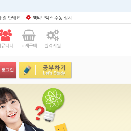
 잘 안돼요
엑티브엑스 수동 설치
커뮤니티
교재구매
원격지원