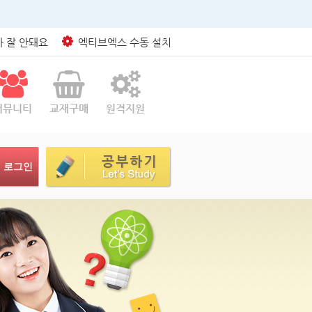
 잘 안돼요
엑티브엑스 수동 설치
커뮤니티
교재구매
원격지원