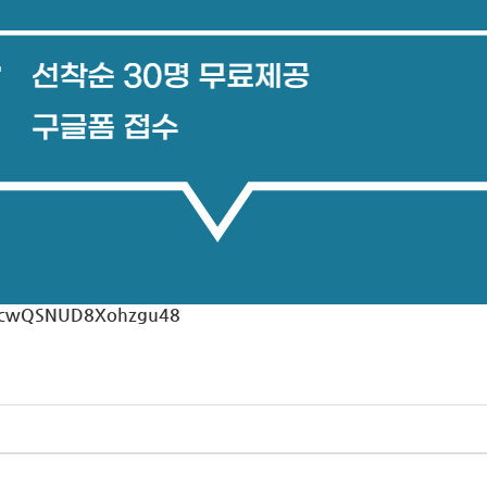
e/RcwQSNUD8Xohzgu48