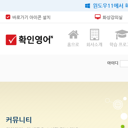
윈도우11에서 확
바로가기 아이콘 설치
화상강의실
홈으로
회사소개
학습 프로
아이디
커뮤니티