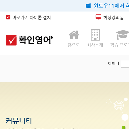
윈도우11에서 확
바로가기 아이콘 설치
화상강의실
홈으로
회사소개
학습 프로
아이디
커뮤니티