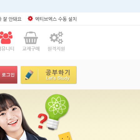
 잘 안돼요
엑티브엑스 수동 설치
커뮤니티
교재구매
원격지원