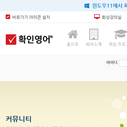
윈도우11에서 확
바로가기 아이콘 설치
화상강의실
홈으로
회사소개
학습 프로
아이디
커뮤니티