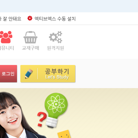
 잘 안돼요
엑티브엑스 수동 설치
커뮤니티
교재구매
원격지원