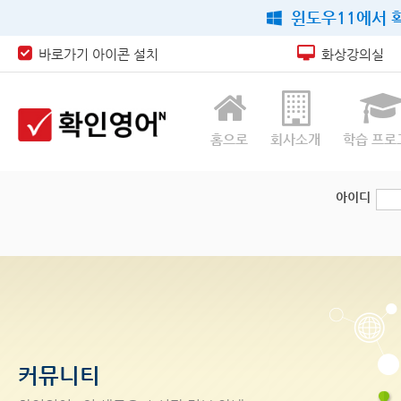
윈도우11에서 확
바로가기 아이콘 설치
화상강의실
홈으로
회사소개
학습 프로
아이디
커뮤니티