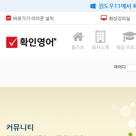
윈도우11에서 확
바로가기 아이콘 설치
화상강의실
홈으로
회사소개
학습 프로
아이디
커뮤니티