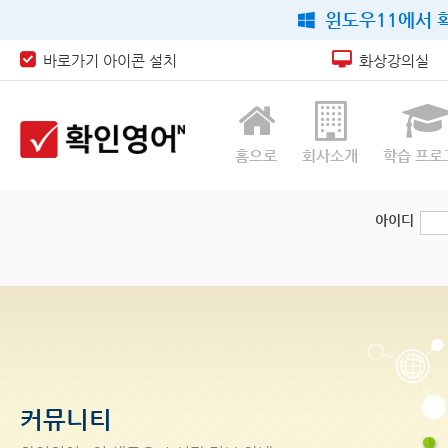
윈도우11에서 확
바로가기 아이콘 설치
화상강의실
홈으로
회사소개
학습 프로
아이디
커뮤니티