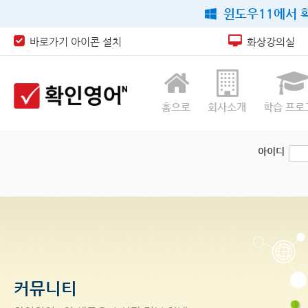
윈도우11에서 확
바로가기 아이콘 설치
화상강의실
홈으로
회사소개
학습 프로
아이디
커뮤니티