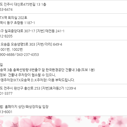
도 진주시 대신로475번길 13 1층
53-6474
TX역 회의실 202호
시 동구 초량동 1187-1
구 칠곡중앙대로 307-17 [지번] 태전동 241-1
12-8205
오송읍 오송생명5로 303 [지번/각리] 649-4
1001번, 1002번
900-4686 ⁄ 043-237-4353
길
오송역 3층 충북선방향 8번출구 앞 한국환경공단 건물내 3층(도보 1분)
정보: 건물내 주차장이 협소할 수 있으니,
공영주차장(KTX오송역 D,K주차장) 이용 부탁드립니다.
 전주시 완산구 홍산로 253 [지번]효자동2가 1239-4
01-3377
법: 홈페이지 상단/화상강의실 입장
13-6001