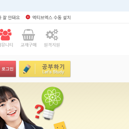
 잘 안돼요
엑티브엑스 수동 설치
커뮤니티
교재구매
원격지원