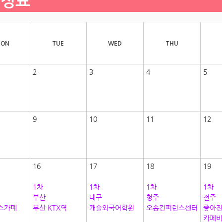
일정표
ON
TUE
WED
THU
2
3
4
5
9
10
11
12
16
17
18
19
1차
1차
1차
1차
부산
대구
청주
전주
스카페
부산 KTX역
캐슬외국어학원
오송컨퍼런스센터
좋아
카페