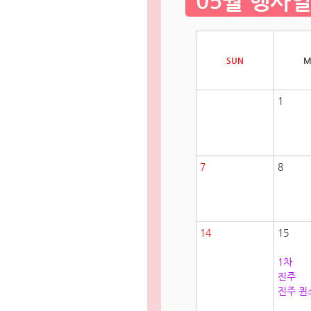
05월 행사
SUN
M
1
7
8
14
15
1차
진주
진주 퀸