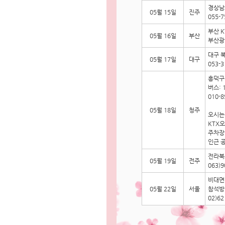
경상남
05월 15일
진주
055-7
부산 K
05월 16일
부산
부산광역
대구 북
05월 17일
대구
053-3
흥덕구 
버스: 
010-8
05월 18일
청주
오시는
KTX
주차장
인근 
전라북도
05월 19일
전주
063)9
비대면
05월 22일
서울
참석방
02)62