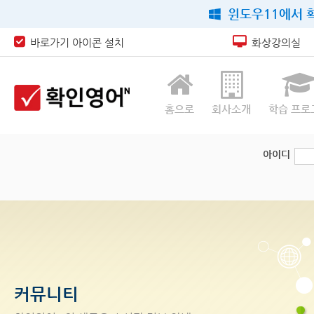
윈도우11에서 확
바로가기 아이콘 설치
화상강의실
홈으로
회사소개
학습 프로
아이디
커뮤니티