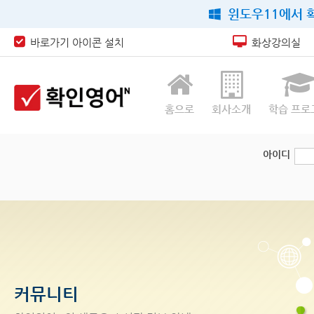
윈도우11에서 확
바로가기 아이콘 설치
화상강의실
홈으로
회사소개
학습 프로
아이디
커뮤니티