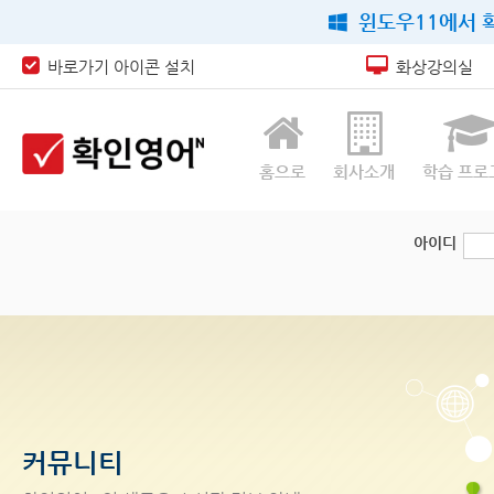
윈도우11에서 확
바로가기 아이콘 설치
화상강의실
홈으로
회사소개
학습 프로
아이디
커뮤니티