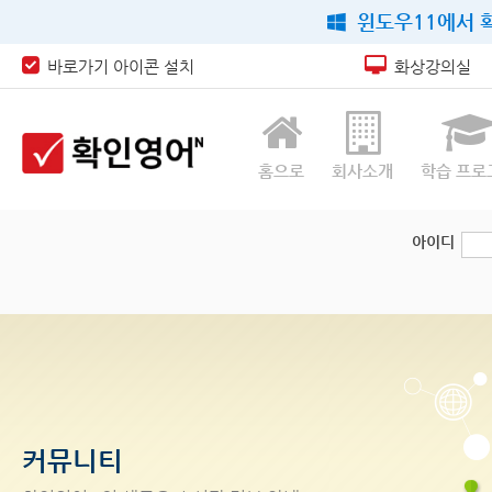
윈도우11에서 확
바로가기 아이콘 설치
화상강의실
홈으로
회사소개
학습 프로
아이디
커뮤니티