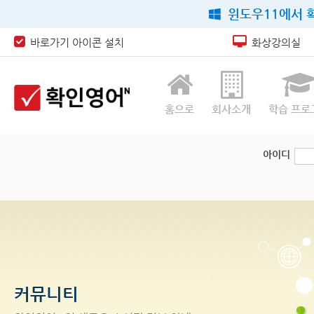
윈도우11에서 확
바로가기 아이콘 설치
화상강의실
홈으로
회사소개
학습 프로
아이디
커뮤니티