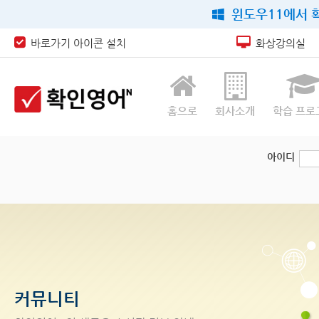
윈도우11에서 확
바로가기 아이콘 설치
화상강의실
홈으로
회사소개
학습 프로
아이디
커뮤니티