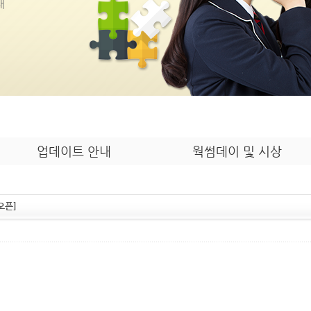
내
업데이트 안내
웍썸데이 및 시상
오픈]