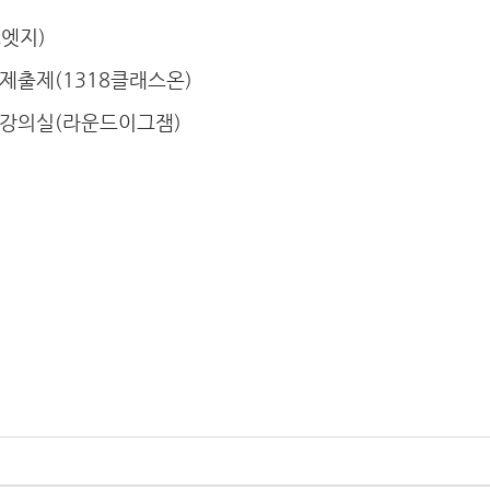
드엣지)
문제출제(1318클래스온)
 강의실(라운드이그잼)