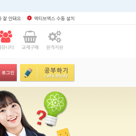
 잘 안돼요
엑티브엑스 수동 설치
커뮤니티
교재구매
원격지원