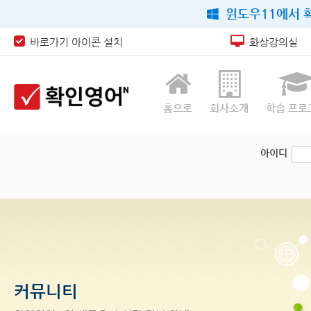
윈도우11에서 확
바로가기 아이콘 설치
화상강의실
홈으로
회사소개
학습 프로
아이디
커뮤니티