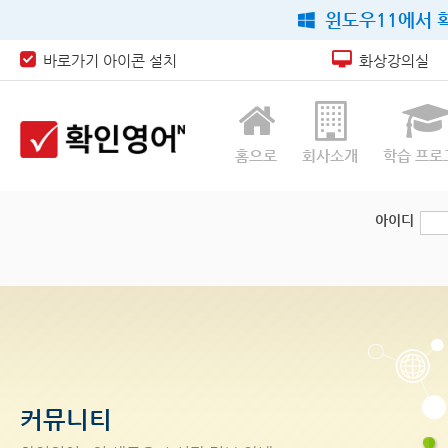
윈도우11에서 확
바로가기 아이콘 설치
화상강의실
홈으로
회사소개
학습 프로
아이디
커뮤니티