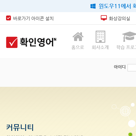
윈도우11에서 확
바로가기 아이콘 설치
화상강의실
홈으로
회사소개
학습 프로
아이디
커뮤니티