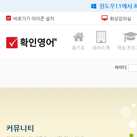
윈도우11에서 확
바로가기 아이콘 설치
화상강의실
홈으로
회사소개
학습 프로
아이디
커뮤니티