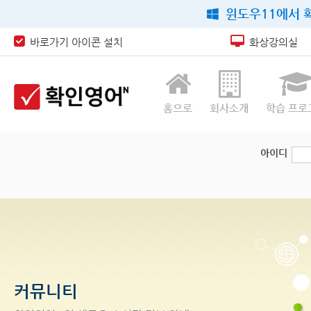
윈도우11에서 확
바로가기 아이콘 설치
화상강의실
홈으로
회사소개
학습 프로
아이디
커뮤니티