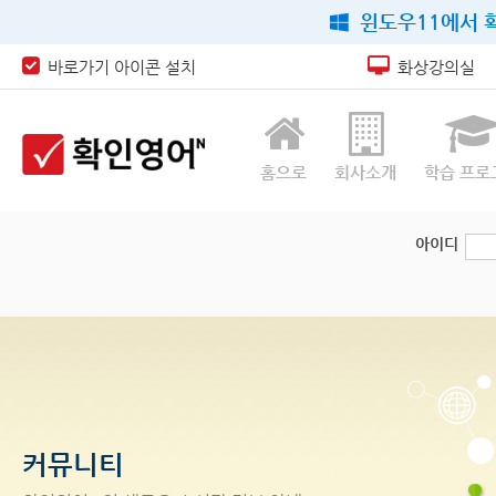
윈도우11에서 확
바로가기 아이콘 설치
화상강의실
홈으로
회사소개
학습 프로
아이디
커뮤니티