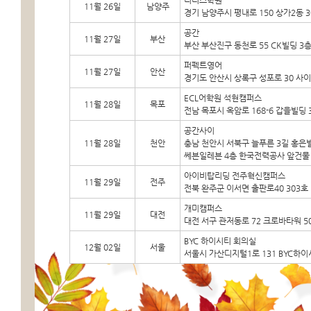
리더스학원
11월 26일
남양주
경기 남양주시 평내로 150 상가2동 3
공간
11월 27일
부산
부산 부산진구 동천로 55 CK빌딩 3
퍼펙트영어
11월 27일
안산
경기도 안산시 상록구 성포로 30 사이
ECL어학원 석현캠퍼스
11월 28일
목포
전남 목포시 옥암로 168-6 갑을빌딩 
공간사이
11월 28일
천안
충남 천안시 서북구 늘푸른 3길 홍은빌
쎄븐일레븐 4층 한국전력공사 앞건물
아이비탑리딩 전주혁신캠퍼스
11월 29일
전주
전북 완주군 이서면 출판로40 303호
개미캠퍼스
11월 29일
대전
대전 서구 관저동로 72 크로바타워 5
BYC 하이시티 회의실
12월 02일
서울
서울시 가산디지털1로 131 BYC하이