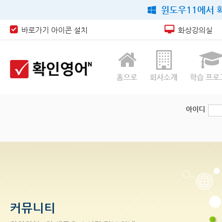
윈도우11에서 확
바로가기 아이콘 설치
화상강의실
홈으로
회사소개
학습 프로
아이디
커뮤니티