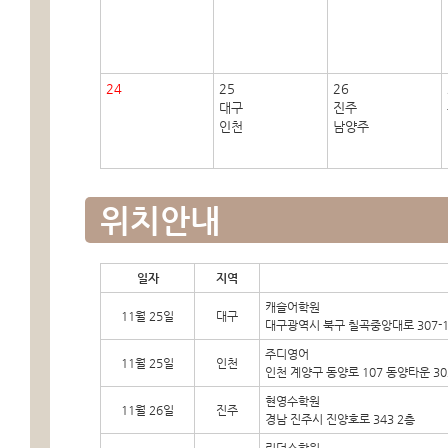
24
25
26
대구
진주
인천
남양주
위치안내
일자
지역
캐슬어학원
11월 25일
대구
대구광역시 북구 칠곡중앙대로 307-17 
주디영어
11월 25일
인천
인천 계양구 동양로 107 동양타운 3
현영수학원
11월 26일
진주
경남 진주시 진양호로 343 2층