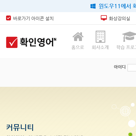
윈도우11에서 확
바로가기 아이콘 설치
화상강의실
홈으로
회사소개
학습 프로
아이디
커뮤니티