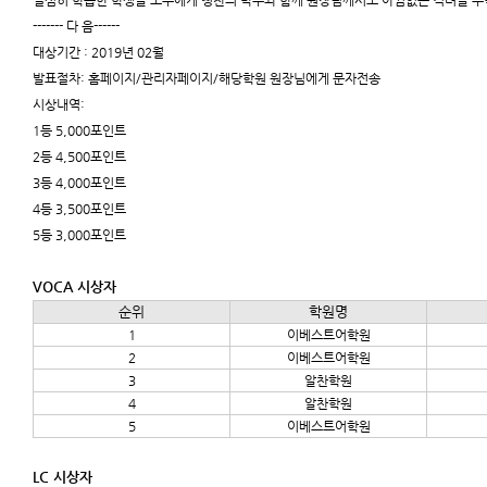
열심히 학습한 학생들 모두에게 칭찬의 박수와 함께 원장님께서도 아낌없는 격려를 
------- 다 음------
대상기간 : 2019년 02월
발표절차: 홈페이지/관리자페이지/해당학원 원장님에게 문자전송
시상내역:
1등 5,000포인트
2등 4,500포인트
3등 4,000포인트
4등 3,500포인트
5등 3,000포인트
VOCA 시상자
순위
학원명
1
이베스트어학원
2
이베스트어학원
3
알찬학원
4
알찬학원
5
이베스트어학원
LC 시상자