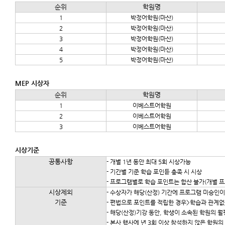
순위
학원명
1
박정어학원(마산)
2
박정어학원(마산)
3
박정어학원(마산)
4
박정어학원(마산)
5
박정어학원(마산)
MEP 시상자
순위
학원명
1
이베스트어학원
2
이베스트어학원
3
이베스트어학원
시상기준
공통사항
- 개별 1년 동안 최대 5회 시상가능
- 기간별 기준 학습 포인틑 충족 시 시상
- 프로그램별로 학습 포인트는 합산 불가(개별 프
시상제외
- 수상자가 해당(산정) 기간에 프로그램 미승인
기준
- 편법으로 포인트를 적립한 경우>학습과 관계없
- 해당(산정)기강 동안, 학생이 소속된 학원의 
- 본사 행사에 년 3회 이상 참석하지 않은 학원의 