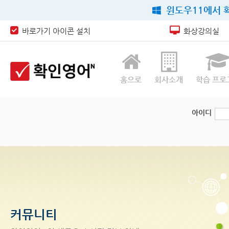
윈도우11에서 확
바로가기 아이콘 설치
화상강의실
홈으로
회사소개
학습 프로
아이디
커뮤니티