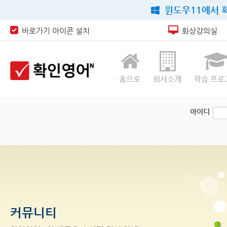
윈도우11에서 확
바로가기 아이콘 설치
화상강의실
홈으로
회사소개
학습 프로
아이디
커뮤니티