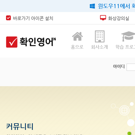
윈도우11에서 확
바로가기 아이콘 설치
화상강의실
홈으로
회사소개
학습 프로
아이디
커뮤니티