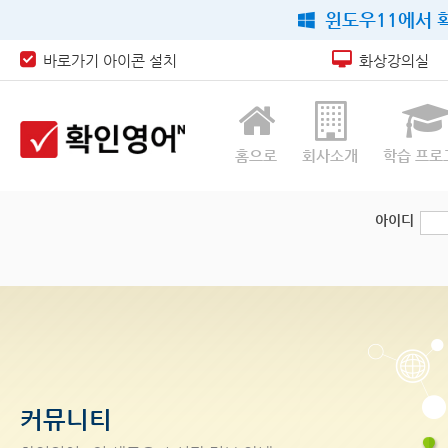
윈도우11에서 확
바로가기 아이콘 설치
화상강의실
홈으로
회사소개
학습 프로
아이디
커뮤니티