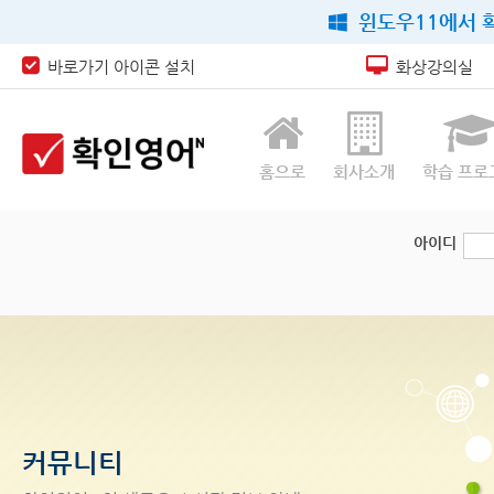
윈도우11에서 확
바로가기 아이콘 설치
화상강의실
홈으로
회사소개
학습 프로
아이디
커뮤니티